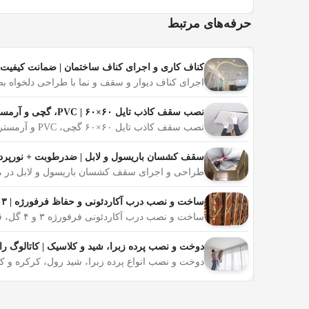
حرفه‌های مرتبط
کناف کاری و اجرای کناف ساختمان | ضمانت کیفیت
اجرای کناف دیوار و سقف و نما با طراحی دلخواه 
نصب سقف کاذب تایل ۶۰×۶۰ | PVC، گچی و آرمسترانگ ضدرطوبت
نصب سقف کاذب تایل ۶۰×۶۰ گچی، PVC و آرمسترانگ آکوستیک توسط نصاب مجرب، مقاوم در برابر رطوبت مازندران، مناسب منزل، اداره و مغازه، مشاوره رایگان در محل
سقف کشسان باریسول و لابل | ضدرطوبت + نورپردازی LED | اجرا در ی
طراحی و اجرای سقف کشسان باریسول و لابل در مازندران، ضدرطوبت و ضد
ساخت و نصب درب آکاردئونی و حفاظ فرفورژه | ۳ و ۴ گل با رنگ کوره‌ای
ساخت و نصب درب آکاردئونی فرفورژه ۳ و ۴ گل، قفل توکار ضد دیلم، رنگ کوره‌ای ضدزنگ مناسب رطوبت مازندران، اندازه‌گیری رایگان، نصب در محل با ضمانت
دوخت و نصب پرده زبرا، شید و کلاسیک | کاتالوگ ر
دوخت و نصب انواع پرده زبرا، شید رول، کرکره و کلاسیک در محل، ا