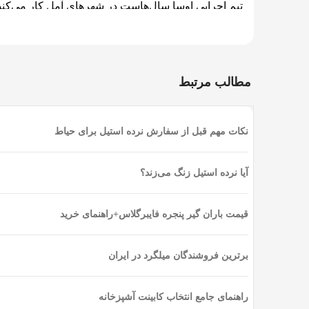
تیم اجرایی اوسا سال‌هاست در شهرهای آمل کار می‌کند. 
می‌دانیم نما در این آب‌وهوا چطور اجرا شود که ۱۰ سال بعد هنوز سالم باشد.
هزینه ساخت ویلا در آمل
مطالب مرتبط
یکی از اولین چیزهایی که هر کارفرمایی می‌پرسد اینه 
نوع ویلا:
ویلای فلت یک‌طبقه، دوبلکس و تریبلکس هر کدا
ویلاهای دوبلکس و تریبکلس معمولا به خاطر مصالح بالا
نکات مهم قبل از سفارش نرده استیل برای حیاط
نوع اسکلت:
ویلاهای سبک‌تر مناسب‌اند.
کیفیت نازک‌کاری:
انتخاب کاشی، سنگ، کفپوش، کابینت و نما، تقریباً ۴۰ درصد هزینه نهای
آیا نرده استیل زنگ می‌زند؟
موقعیت زمین:
دسترسی دشوار، شیب تند یا مجاورت با در
برای دریافت برآورد دقیق پروژه‌تان، کارشناسان اوسا آماد
قیمت باران گیر پنجره فایبرگلاس+راهنمای خرید
برترین فروشندگان میلگرد در ایران
راهنمای جامع انتخاب کابینت آشپزخانه