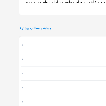
یم چه عایقی در برابر رطوبت ساحلی دوام می‌آورد، و
مشاهده مطالب بیشتر
 چند چیز بستگی دارد:
به ازای هر متر مربع بسته به مصالح متفاوت است و
در آمل به دلیل رطوبت و شرایط خاک، اسکلت بتنی رایج‌ترین و مقاوم‌ترین گزینه است. اسکلت فلزی هم کاربرد دارد ولی هزینه بیشتری می‌برد. سازه‌های LSF برای
 کلی که بعد سر بزند.