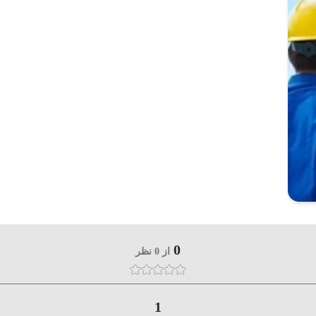
0
از 0 نظر
1