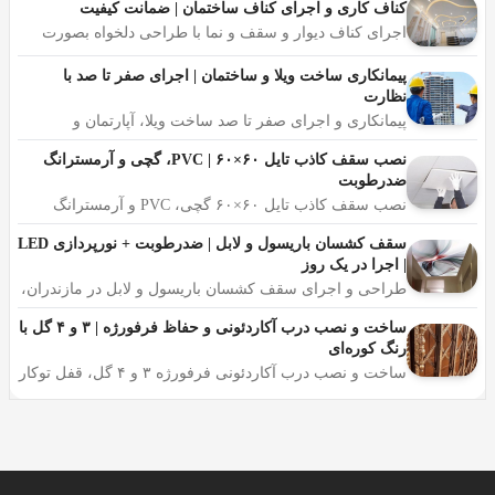
کناف کاری و اجرای کناف ساختمان | ضمانت کیفیت
شمال هم توجه کرد تا رنگ کاری ساختمان در آمل، اصولی و
اجرای کناف دیوار و سقف و نما با طراحی دلخواه بصورت
استاندارد انجام شود.
حرفه ای، مصالح درجه یک و ضمانت کیفیت کار
پیمانکاری ساخت ویلا و ساختمان | اجرای صفر تا صد با
نظارت
نقاشی ساختمان چیست؟
پیمانکاری و اجرای صفر تا صد ساخت ویلا، آپارتمان و
ساختمان مسکونی، طراحی، اخذ مجوز، اسکلت تا نما،
به طور کلی نقاشی و رنگ آمیزی ساختمان (حالا از هر نوع
مشاوره رایگان، تحویل کلید
نصب سقف کاذب تایل ۶۰×۶۰ | PVC، گچی و آرمسترانگ
ضدرطوبت
بنایی باشد) شامل رنگ زدن سقف، اتاق ها، راهروها و هر
نصب سقف کاذب تایل ۶۰×۶۰ گچی، PVC و آرمسترانگ
قسمتی که نیاز به رنگ داشته باشد می شود.
آکوستیک توسط نصاب مجرب، مقاوم در برابر رطوبت
مازندران، مناسب منزل، اداره و مغازه، مشاوره رایگان در
سقف کشسان باریسول و لابل | ضدرطوبت + نورپردازی LED
محل
چه زمانی به نقاشی ساختمان نیاز است؟
| اجرا در یک روز
طراحی و اجرای سقف کشسان باریسول و لابل در مازندران،
ضدرطوبت و ضدکپک مناسب آب‌وهوای شمال، نورپردازی
معمولا دلایل و زمان نقاشی و رنگ کاری ساختمان گاه
LED، طرح‌های مات، براق و سه‌بعدی، مشاوره رایگان
ساخت و نصب درب آکاردئونی و حفاظ فرفورژه | ۳ و ۴ گل با
مشخص است و گاه هم به دلایلی که اتفاق میفتد این نیاز خود
رنگ کوره‌ای
را نشان می دهد. در زیر به این موارد اشاره می شود:
ساخت و نصب درب آکاردئونی فرفورژه ۳ و ۴ گل، قفل توکار
ضد دیلم، رنگ کوره‌ای ضدزنگ مناسب رطوبت مازندران،
اندازه‌گیری رایگان، نصب در محل با ضمانت
هنگام ساخت ساختمان
وقتی یک ساختمان ساخته می شود حال می خواهد مجتمع