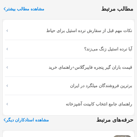
اپلیکیشن اوسا
چندین
نقاش ساختمان حرفه ای در سراسر
مطالب مرتبط
مشاهده مطالب بیشتر
استان آمل دارد که با ساختمان مسکونی زیادی در شهرهای
آمل کار کرده است و مطمئن باشید که با یک تیم حرفه ای
نقاش ساختمان ارتباط برقرار کرده اید تا ظاهری زیبا به خانه
نکات مهم قبل از سفارش نرده استیل برای حیاط
های شما بدهند.
چگونه با ما تماس بگیرید؟
آیا نرده استیل زنگ می‌زند؟
برای دریافت خدمات نقاشی ساختمان و نقاش با تجربه در آمل
قیمت باران گیر پنجره فایبرگلاس+راهنمای خرید
از شرکت اوسا، می‌توانید با شماره تلفن 01191011696 تماس
بگیرید یا در صورت پاسخگو نبودن به سایت زیر (osssa.co) رفته
و درخواست خود را بصورت آنلاین ثبت کنید تا در کمترین زمان
برترین فروشندگان میلگرد در ایران
با شما تماس گرفته شود.
راهنمای جامع انتخاب کابینت آشپزخانه
اهمیت نقاشی ساختمان در آمل
حرفه‌های مرتبط
مشاهده استادکاران دیگر
با توجه به موارد گفته شده، نقاشی خانه در شمال از آن جهت
اهمیت دارد که علاوه بر عوض شدن روحیه خانواده ها و تامین
انتظارات آنها بر اساس سلیقه شان، باید به شرجی بودن هوای