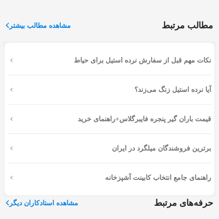
سفارش خود را به محل مورد نظر رسانده و پس از بررسی و
اندازه گیری، پرده ای زیبا باب میل شما تحویل دهند.
مطالب مرتبط
مشاهده مطالب بیشتر
چرا پرده نصب می کنند؟
نکات مهم قبل از سفارش نرده استیل برای حیاط
یکی از بخش خای مهم طراحی دکوراسیون داخلی منزل، نصب
پرده هست که به ظرافت و دقت زیادی نیاز دارد. با وجود پرده،
هم می توان جریان و وجود نور بیرون در محیط داخل را کنترل
آیا نرده استیل زنگ می‌زند؟
کرد و هم اینکه وجودش به داخل ساختمان جلوه و زیبایی می
دهد. بنابراین در انتخاب طرح و مدل و جنس آن باید دقت شود
قیمت باران گیر پنجره فایبرگلاس+راهنمای خرید
که مطابق با بخش های دیگر خانه باشد.
پرده های مختلفی در بازار وجود دارند که از نظر جنس، طرح و
مدل و... مختلف هستند. همین موضوع باعث دست مشتریان را
برترین فروشندگان میلگرد در ایران
برای انتخاب مدل مدنظرشان و خرید پرده دلخواهشان بر
اساس سلیقه و بودجه آنها باز گذاشته است.
راهنمای جامع انتخاب کابینت آشپزخانه
انواع پرده در بازار
حرفه‌های مرتبط
مشاهده استادکاران دیگر
انواع مدل پرده در دکوراسیون داخلی خانه استفاده می شود.