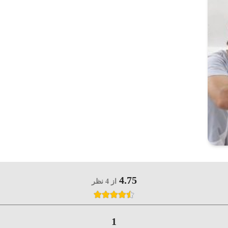
4.75
از 4 نظر
1