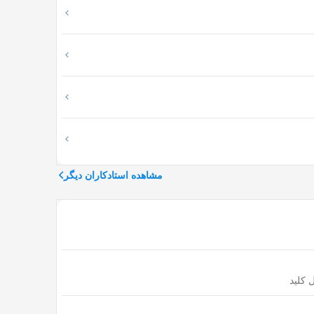
نجام می شود. به این صورت که با لایه ای پودر سفید
نقش دادن در جهت زیباسازی دیوارها و سقف کار می
مشاهده استادکاران دیگر
 کلید