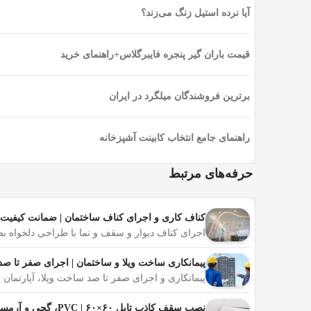
آیا نرده استیل زنگ می‌زند؟
تفاوت گچبری و گچکاری
قیمت باران گیر پنجره فایبرگلاس+راهنمای خرید
با اینکه دو کلمه شبیه هستند اما تفاوتی در تعریف و ک
گچ دیوارها یا سقف ساختمان را یک دست کرده آن را سف
کند.
برترین فروشندگان میلگرد در ایران
هنگام انتخاب یک گچ کار یا تیم گچکاری دقت کنید از ویژگ
راهنمای جامع انتخاب کابینت آشپزخانه
ویژگی های گچ کار خوب
حرفه‌های مرتبط
گچکار با توجه به آموزش هایی که به صورت حرفه ای و تج
داشتن توان جسمانی خوب
کناف کاری و اجرای کناف ساختمان | ضمانت کیفیت
داشتن ذوق هنری، خلاقیت و ایده برای گچ بری تزئینی
اجرای کناف دیوار و سقف و نما با طراحی دلخواه 
داشتن روحیه کار تیمی و صبور بودن
داشتن سرعت و دقت عمل
پیمانکاری ساخت ویلا و ساختمان | اجرای صفر تا صد
توانایی محاسبه درست برای اندازه گیری سطوح و تخمین 
پیمانکاری و اجرای صفر تا صد ساخت ویلا، آپارتمان
مهم ترین ابزارهای مورد نیاز گچکاری ساختمان
نصب سقف کاذب تایل ۶۰×۶۰ | PVC، گچی و آرمسترانگ ضدرطوبت