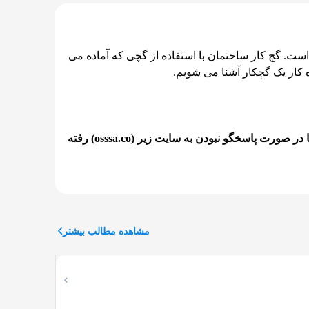
است. گچ کار ساختمان با استفاده از گچی که آماده می
 کار یک گچکار آشنا می شویم.
برای دریافت خدمات گچکاری ساختمان و گچکار در آمل از شرکت اوسا، می‌توانید با شماره تلفن 01191011696 تماس بگیرید یا در صورت پاسخگو نبودن به سایت زیر (osssa.co) رفته
ا آماده برای نقاشی می کند یا با طرح هایی، آن را
مشاهده مطالب بیشتر
دی هم دارد. بناهای مانند مسجد جامع اصفهان به خوبی