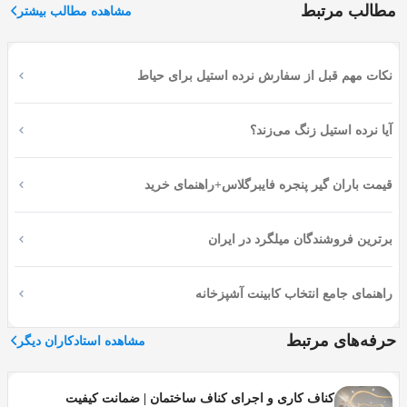
مطالب مرتبط
مشاهده مطالب بیشتر
مختلف آن کار کرده­اند. به شما اطمینان می­دهیم که با سفارش
سنگ کار در این اپلیکیشن، چندین تیم حرفه­ ای سنگ کاری در
اختیار شما خواهد بود تا عملیات سنگ کاری را در ساختمان
نکات مهم قبل از سفارش نرده استیل برای حیاط
مورد نظر شما انجام دهند.
برای استخدام سنگ کار در شمال بهترین گزینه شرکت اوسا
آیا نرده استیل زنگ می‌زند؟
است.
قیمت باران گیر پنجره فایبرگلاس+راهنمای خرید
چگونه با ما تماس بگیرید؟
برترین فروشندگان میلگرد در ایران
برای دریافت خدمات سنگ کاری ساختمان و سنگ کار در آمل
از شرکت اوسا، می‌توانید با شماره تلفن 01191011696 تماس
راهنمای جامع انتخاب کابینت آشپزخانه
بگیرید یا در صورت پاسخگو نبودن به سایت زیر (osssa.co) رفته
و درخواست خود را بصورت آنلاین ثبت کنید تا در کمترین زمان
حرفه‌های مرتبط
مشاهده استادکاران دیگر
با شما تماس گرفته شود.
شاید برای خیلی­ها سؤال باشد که چه تعریفی از سنگ ­کاری
کناف کاری و اجرای کناف ساختمان | ضمانت کیفیت