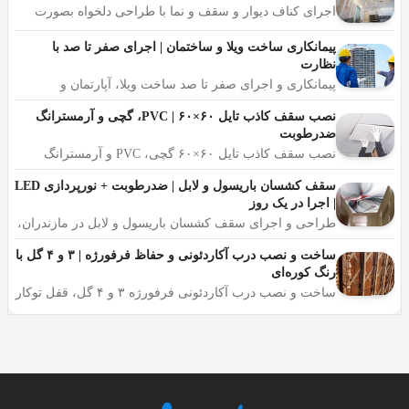
وجود دارد؟! در ادامه با تعریفی از سنگ‌ کاری به انواع آن و
اجرای کناف دیوار و سقف و نما با طراحی دلخواه بصورت
عوامل مؤثر بر قیمت سنگ‌کاری می­پردازیم.
حرفه ای، مصالح درجه یک و ضمانت کیفیت کار
پیمانکاری ساخت ویلا و ساختمان | اجرای صفر تا صد با
نظارت
سنگ‌ کاری چیست؟
پیمانکاری و اجرای صفر تا صد ساخت ویلا، آپارتمان و
ساختمان مسکونی، طراحی، اخذ مجوز، اسکلت تا نما،
به شکل دادن قطعات سنگی برای ساخت‌وسازهای ساختمانی
مشاوره رایگان، تحویل کلید
نصب سقف کاذب تایل ۶۰×۶۰ | PVC، گچی و آرمسترانگ
ضدرطوبت
و یا حتی ساختن آرایه، سنگ ‌کاری گفته می­شود. قطعات سنگی
نصب سقف کاذب تایل ۶۰×۶۰ گچی، PVC و آرمسترانگ
را با استفاده از یک ملات مخصوص کنار هم قرار می­دهند و در
آکوستیک توسط نصاب مجرب، مقاوم در برابر رطوبت
نهایت یک سازه سنگی ایجاد می­کنند.
مازندران، مناسب منزل، اداره و مغازه، مشاوره رایگان در
سقف کشسان باریسول و لابل | ضدرطوبت + نورپردازی LED
محل
| اجرا در یک روز
سنگ‌ کاری در کجا کاربرد دارد؟
طراحی و اجرای سقف کشسان باریسول و لابل در مازندران،
ضدرطوبت و ضدکپک مناسب آب‌وهوای شمال، نورپردازی
LED، طرح‌های مات، براق و سه‌بعدی، مشاوره رایگان
ساخت و نصب درب آکاردئونی و حفاظ فرفورژه | ۳ و ۴ گل با
کاربری سنگ‌کاری می‌تواند درجاهای مختلف باشد. بااینکه
رنگ کوره‌ای
کاری دشوار و پرسروصداست و ظرافت­های خود را دارد اما با
ساخت و نصب درب آکاردئونی فرفورژه ۳ و ۴ گل، قفل توکار
ضد دیلم، رنگ کوره‌ای ضدزنگ مناسب رطوبت مازندران،
سرعتی بیشتر از قبل در حال انجام است. سنگ‌کاری هم کاری
اندازه‌گیری رایگان، نصب در محل با ضمانت
صنعتی است هم هنری.
چه کسی سنگ‌کار است؟