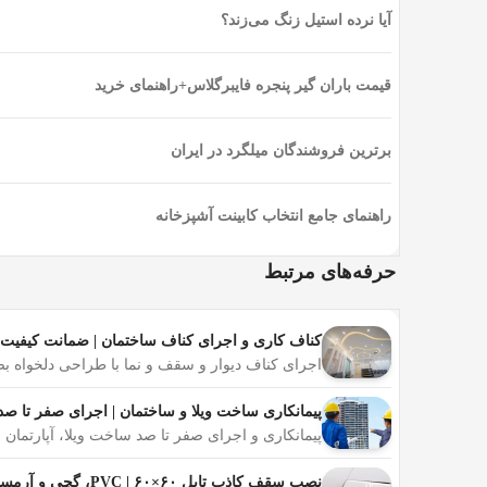
آیا نرده استیل زنگ می‌زند؟
سازنده کابینت خلاف تصور بعضی ها یک نجار ساده نیست 
زمینه ساخت کابینت کار کرده است. درست است که هر ک
قیمت باران گیر پنجره فایبرگلاس+راهنمای خرید
کابینت ساز به نوعی یک صنعتگر است و ار زوش های تخص
دست مبلمان خوب و صندلی خای میز ناهارخوری به ص
در ادامه برخی از ویژگی های سازنده کابینت حرفه ای و ک
برترین فروشندگان میلگرد در ایران
ویژگی های یک کابینت ساز خوب
راهنمای جامع انتخاب کابینت آشپزخانه
دقیق بودن روی جزئیات و اندازه گیری
حرفه‌های مرتبط
کابینت سازمان فنی حرفه ای هر چه حرفه ای تر دقیق ت
سازنده کابینت خوب در اندازه گیری های فضای کابینت 
کناف کاری و اجرای کناف ساختمان | ضمانت کیفیت
اجرای کناف دیوار و سقف و نما با طراحی دلخواه 
خلاق و باسلیقه بودن
پیمانکاری ساخت ویلا و ساختمان | اجرای صفر تا صد
یک کابینت ساز خوب باید توانایی درآوردن بهترین کار 
پیمانکاری و اجرای صفر تا صد ساخت ویلا، آپارتمان
دهد.
نصب سقف کاذب تایل ۶۰×۶۰ | PVC، گچی و آرمسترانگ ضدرطوبت