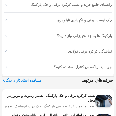
راهنمای جامع خرید و نصب کرکره برقی و جک پارکینگ
در اینجا می خواهیم درباره باتعریفی کوتاه از دوربین مدار
بسته، از انواع آن و همچنین خرید و فروش دوربین مدار بسته
آمل صحبت کنیم.
چک لیست ایمنی و نگهداری تابلو برق
تعریف دوربین مدار بسته
پارکینگ ها به چه تجهیزاتی نیاز دارند؟
برای آنکه بدانیم دوربین مداربسته چیست، باید بگوییم که در
واقع به تعداد دوربین هایی گفته می شود که در مکانی ثابت
نمایندگی کرکره برقی فولادی
نصب شده و تصاویر را به یک یا چند محل ارسال می کنند. چون
اغلب این دوربین ها در حفاظت، نظارت و سیستم های
چرا باید از اکسس کنترل استفاده کنیم؟
مانیتورینگ کاربرد دارند، این واژه بیشتر به این حیطه برمی
گردد.
حرفه‌های مرتبط
مشاهده استادکاران دیگر
انواع دوربین مداربسته
نصب کرکره برقی و جک پارکینگ | تعمیر ریموت و موتور در
انواع مختلف دوربین های مداربسته بر اساس فرمت و بستر
محل
نصب و تعمیر کرکره برقی پارکینگ، جک درب اتوماتیک، تعمیر
ارتباطی به موارد زیر برمی گردد:
ریموت و موتور در محل، سرویس دوره‌ای، قطعات اصلی با
ضمانت، اعزام فوری
نصب و راه‌اندازی تلفن سانترال اداری | پاناسونیک و تمام