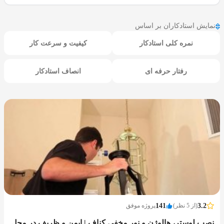
نمایش استادکاران بر اساس
نمره کلی استادکار
کیفیت و سرعت کار
رفتار حرفه ای
انصاف استادکار
3.2
(از 5 نظر)
141
پروژه موفق
نصب لوستر، هالوژن و نور مخفی کناف | ایمن و ظریف در محل