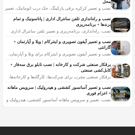
محل
نصب و تعمیر کرکره برقی پارکینگ، جک درب اتوماتیک، تعمیر
ریموت و موتور در محل، سرویس دوره‌ای، قطعات اصلی با
لوسترها یکی از عناصر مهم دکوراسیون داخلی هستند که
ضمانت، اعزام فوری
نصب و راه‌اندازی تلفن سانترال اداری | پاناسونیک و تمام
می‌توانند به زیبایی و جلوه هر فضایی کمک کنند. نصب لوستر
برندها + برنامه‌ریزی
کار چندان دشواری نیست، اما باید نکات ایمنی را رعایت کرد.
نصب، راه‌اندازی، برنامه‌ریزی و تعمیر تلفن سانترال اداری
پاناسونیک و تمام برندها، مشاوره رایگان برای انتخاب ظرفیت
در این مقاله، به بررسی قیمت و نحوه نصب لوستر می‌پردازیم.
مناسب، خدمات پس از نصب، اعزام متخصص در محل
نصب و تعمیر آیفون تصویری و اینترکام | ویلا و آپارتمان +
گارانتی
نصب و تعمیر آیفون تصویری و اینترکام برای ویلا و آپارتمان،
قیمت نصب لوستر
تعمیر گوشی داخلی، پنل بیرونی و درب‌باز‌کن، تمام برندها در
محل، گارانتی کتبی و اعزام فوری
برقکار صنعتی شرکت و کارخانه | نصب تابلو برق سه‌فاز +
کابل‌کشی صنعتی
قیمت نصب لوستر به عوامل مختلفی بستگی دارد، از جمله:
برقکار صنعتی مجرب برای شرکت‌ها، کارگاه‌ها و کارخانه‌ها،
نصب و تعمیر تابلو برق سه‌فاز، کابل‌کشی صنعتی، رفع
خرابی خط تولید، اعزام فوری با ضمانت کار
نصب و تعمیر آسانسور کششی و هیدرولیک | سرویس ماهانه
+ اعزام فوری
نوع لوستر: لوسترهای ساده و کوچک معمولاً قیمت کمتری
نصب، تعمیر و سرویس ماهانه آسانسور کششی، هیدرولیک و
نسبت به لوسترهای بزرگ و پیچیده دارند.
بالابر، بازسازی آسانسور قدیمی، اخذ تأییدیه استاندارد، اعزام
فوری حتی ایام تعطیل
اندازه لوستر: لوسترهای بزرگ معمولاً قیمت بیشتری نسبت به
لوسترهای کوچک دارند.