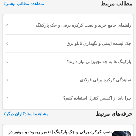
مطالب مرتبط
مشاهده مطالب بیشتر
شما حضور یابند.
اپلیکیشن اوسا، چندین متخصص نصب لوستر آمل دارد که با
مجتمع های مسکونی و ویلایی زیادی در هر نقطه از آمل کار
راهنمای جامع خرید و نصب کرکره برقی و جک پارکینگ
کرده اند؛ بنابراین اگر کار نصب چراغ و لوستر در هر کجای این
منطقه دارید می توانید با خیالی آسوده به متخصصین اوسا
بسپارید.
چک لیست ایمنی و نگهداری تابلو برق
در این نوشتار، می خواهیم به چگونگی نصب چراغ و لوستر
بپردازیم.
پارکینگ ها به چه تجهیزاتی نیاز دارند؟
چگونه با ما تماس بگیرید؟
نمایندگی کرکره برقی فولادی
برای دریافت خدمات نصب لوستر و چراغ در آمل از شرکت
اوسا، می‌توانید با شماره تلفن 01191011696 تماس بگیرید یا در
چرا باید از اکسس کنترل استفاده کنیم؟
صورت پاسخگو نبودن به سایت زیر (osssa.co) رفته و
درخواست خود را بصورت آنلاین ثبت کنید تا در کمترین زمان با
حرفه‌های مرتبط
مشاهده استادکاران دیگر
شما تماس گرفته شود.
قیمت و نحوه نصب لوستر
نصب کرکره برقی و جک پارکینگ | تعمیر ریموت و موتور در