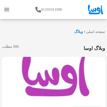
01191011696
وبلاگ
صفحه اصلی
وبلاگ
686 مطلب
وبلاگ اوسا