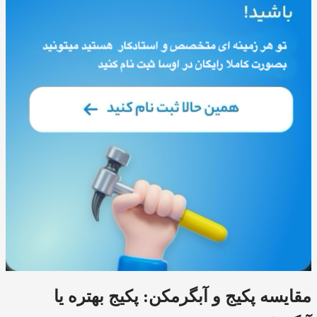
مقایسه پکیج و آبگرمکن: پکیج بهتره یا