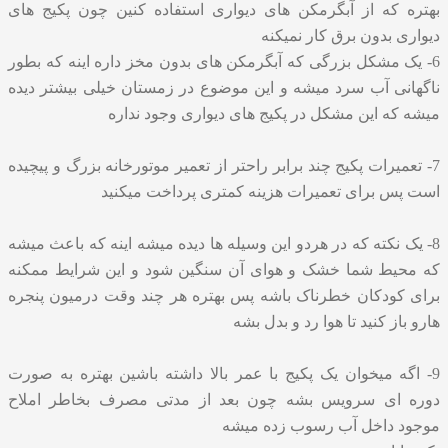
بهتره که از آبگرمکن های دیواری استفاده کنین چون پکیج های
دیواری بدون برق کار نمیکنه
6- یک مشکل بزرگی که آبگرمکن های بدون مخز داره اینه که بطور
ناگهانی آب سرد میشه و این موضوع در زمستان خیلی بیشتر دیده
میشه که این مشکل در پکیج های دیواری وجود نداره
7- تعمیرات پکیج چند برابر راحتر از
تعمیر موتورخانه
بزرگ و پیچیده
است پس برای تعمیرات هزینه کمتری پرداخت میکنید
8- یک نکته که در هردو این وسیله ها دیده میشه اینه که باعث میشه
که محیط شما خشک و هوای آن سنگین شود و این شرایط ممکنه
برای کودکان خطرناک باشه پس بهتره هر چند وقت درمیون پنجره
هارو باز کنید تا هوا رد و بدل بشه
9- اگه میخوان یک پکیج با عمر بالا داشته باشین بهتره به صورت
دوره ای سرویس بشه چون بعد از مدتی مصرف بخاطر املاح
موجود داخل آب رسوب زده میشه