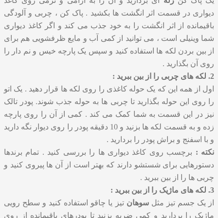
یک پاک کن
ژله
ای بردارید و آن را به آرامی و نرمی روی کاغذ
دیواری در قسمت اثر انگشت ها بکشید . پاک کن ، چربی و آلودگی
باقیمانده از اثر انگشت را به خود جذب می کند و اگر کاغذ دیواری
شما وینیلی است ، می توانید از کمی آب و مایع ظرفشویی هم برای
از بین بردن لکه ها استفاده کنید و سپس یک پارچه خیس و نم دار را
روی آن بگذارید .
2. لکه های چربی را از بین ببرید :
اول از همه این که یک حوله کاغذی را روی لکه ها قرار دهید . یک اتو
را روی این حوله بگذارید تا چربی ها به حوله جذب شوند. پودر تالک
نیز در این قسمت به شما کمک می کند . کمی از آن را روی پارچه
زده و به قسمت لکه ها بزنید و 10 دقیقه پودر را روی دیوار نگه دارید
و با اسفنج و براش پودر را بردارید .
نکته :
برچسب روی کاغذ دیواری ها را بررسی کنید . تمام برندها
دستورهایی برای شستشو دارند که بهتر است از آن ها پیروی کنید و
چربی ها را از بین ببرید .
3. لکه های ماژیک را از بین ببرید :
از یک جسم تیز مثل
سوهان
تیز یا چاقو استفاده کنید و سطح رویی
ماژیک را بردارید و کمی ضربه بزنید تا پودرهای باقیمانده از روی