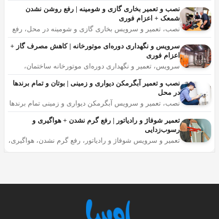
برد، پمپ و مبدل با اعزام سریع به محل.
نصب و تعمیر بخاری گازی و شومینه | رفع روشن نشدن
است. ظرفیت‌های مختلف: ۹۰۰۰، ۱۲۰۰۰، ۱۸۰۰۰، ۲۴۰۰۰ و
شمعک + اعزام فوری
۳۰۰۰۰ BTU.
نصب، تعمیر و سرویس بخاری گازی و شومینه در محل، رفع
روشن نشدن شمعک، بوی گاز و خاموشی ناگهانی، تمام
اسپلیت کاستی
برندها، اعزام فوری شبانه‌روزی با ضمانت کار
سرویس و نگهداری دوره‌ای موتورخانه | کاهش مصرف گاز +
اعزام فوری
سرویس، تعمیر و نگهداری دوره‌ای موتورخانه ساختمان،
یونیت داخلی داخل سقف کاذب نصب می‌شود و هوا را از چهار
سرویس پمپ و دیگ، کاهش مصرف گاز، اعزام فوری ۲۴
طرف پخش می‌کند. برای فضاهای بزرگ مثل سالن، رستوران،
ساعته
نصب و تعمیر آبگرمکن دیواری و زمینی | بوتان و تمام برندها
هتل و مراکز تجاری در آمل مناسب است.
در محل
نصب، تعمیر و سرویس آبگرمکن دیواری و زمینی تمام برندها
در محل، رفع روشن نشدن، نشت گاز و افت آب گرم،
داکت اسپلیت
قطعات اصلی با گارانتی، اعزام فوری
تعمیر شوفاژ و رادیاتور | رفع گرم نشدن + هواگیری و
رسوب‌زدایی
هوا از طریق کانال‌کشی (داکت) به چند فضای مختلف توزیع
تعمیر و سرویس شوفاژ و رادیاتور، رفع گرم نشدن، هواگیری،
رسوب‌زدایی و تعویض شیر، اعزام در محل، تمام برندهای
می‌شود. در ساختمان‌های جدید آمل که از همان ابتدا لوله‌کشی
ایرانی و خارجی با ضمانت
داکت در دیوارها گذاشته می‌شود، از این نوع استفاده می‌شود.
نصبش از اسپلیت معمولی پیچیده‌تر است و نیاز به نصاب با
تجربه دارد.
اسپلیت پرتابل