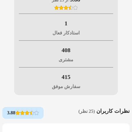
از 25 نظر
1
استادکار فعال
408
مشتری
415
سفارش موفق
نظرات کاربران
(25 نظر)
3.88