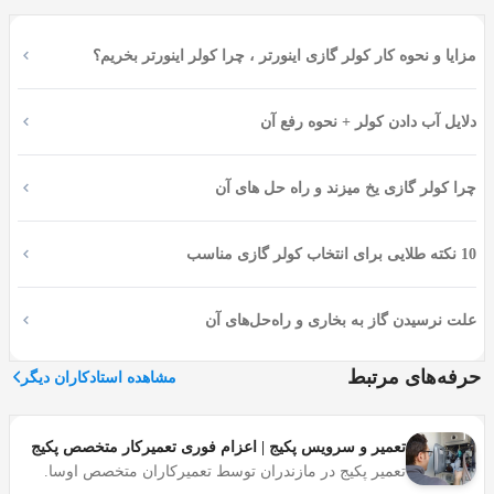
یونیت خارجی در معرض رطوبت
در آمل، نمک و رطوبت هوا
مزایا و نحوه کار کولر گازی اینورتر ، چرا کولر اینورتر بخریم؟
روی کویل‌ها و اتصالات یونیت خارجی می‌نشیند. اگر محل نصب
یونیت خارجی درست انتخاب نشود و محافظت مناسب نداشته
باشد، سرعت فرسودگی خیلی بیشتر می‌شود.
دلایل آب دادن کولر + نحوه رفع آن
عایق‌بندی لوله
در رطوبت بالا، عایق‌بندی ضعیف لوله‌های مبرد
چرا کولر گازی یخ میزند و راه حل های آن
باعث تشکیل شبنم و ریزش آب می‌شود. نصاب‌های اوسا از
عایق مناسب با ضخامت کافی استفاده می‌کنند.
10 نکته طلایی برای انتخاب کولر گازی مناسب
برق‌کشی با کابل ضدرطوبت
کابل تغذیه کولر در محیط
مرطوب آمل باید با روکش مناسب باشد.
علت نرسیدن گاز به بخاری و راه‌حل‌های آن
حرفه‌های مرتبط
مشاهده استادکاران دیگر
انواع کولر گازی که نصب می‌کنیم
اسپلیت دیواری
تعمیر و سرویس پکیج | اعزام فوری تعمیرکار متخصص پکیج
رایج‌ترین نوع. یونیت داخلی روی دیوار اتاق، یونیت خارجی
تعمیر پکیج در مازندران توسط تعمیرکاران متخصص اوسا.
بیرون ساختمان. برای اتاق‌های معمولی خانه و دفتر مناسب
تعمیر فوری، سرویس پکیج، اسیدشویی، رسوب‌گیری، تعمیر