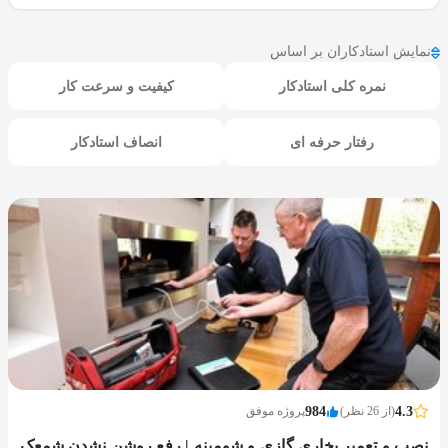
نمایش استادکاران بر اساس
نمره کلی استادکار
کیفیت و سرعت کار
رفتار حرفه ای
انصاف استادکار
4.3
(از 26 نظر)
984
پروژه موفق
نصب و تعمیر بخاری گازی و شومینه | رفع روشن نشدن شمعک