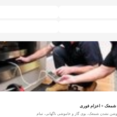
 شمعک + اعزام فوری
شن نشدن شمعک، بوی گاز و خاموشی ناگهانی، تمام