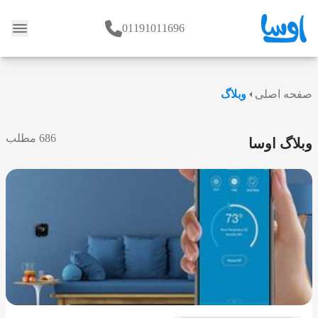
01191011696
وبلاگ
صفحه اصلی
وبلاگ
686 مطلب
وبلاگ اوسا