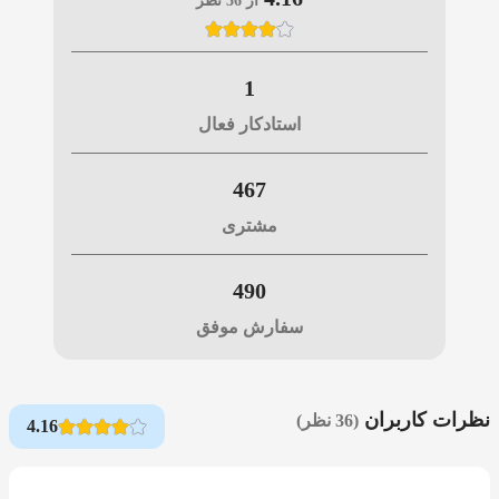
از 36 نظر
1
استادکار فعال
467
مشتری
490
سفارش موفق
نظرات کاربران
(36 نظر)
4.16