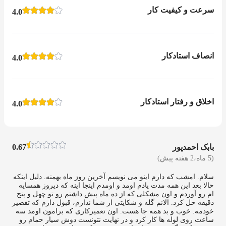
سرعت و کیفیت کار
4.0
انصاف استادکار
4.0
اخلاق و رفتار استادکار
4.0
بابک احمدپور
0.67
(5 ماه،2 هفته پیش)
سلام. امشب که دارم اینو می نویسم آخرین روز ماه بهمنه. دلیل اینکه
حالا بعد این همه مدت یادم اومد و اومدم اینجا اینه که دیروز همسایه
ام رو آوردم و اون مشکلی که از ده ماه پیش داشتم رو تو چهل و پنج
دقیقه حل کرد. الانم گله و شکایتی از شما ندارم، قبول دارم که تقصیر
خودمه. خوب و بد همه جا هست. اون تعمیرکاری که برامون اومد سه
ساعت روی لوله ها کار کرد و در نهایت نتونست دوش سیار حمام رو