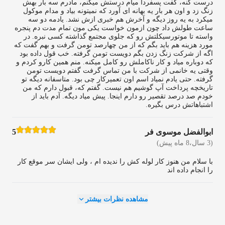
درست کنه، گفت پسفردا میام درستش میکنم، مادرم سه بار بهش
زنگ زد و اون هر بار یه بهانه ای آورد که نمیتونه بیاد و مدام موکول
میکرد به یه روز دیگه و آخرش هم خبری ازش نشد. یادمه دو سه
ساعت طولش داد چون ازمون خواست یکی مون تمام مدت دم پنجره
واسته تا موتورسیکلتش رو که جلوی مجتمع گذاشته کسی نبره. در
مورد هزینه هم باید بگم که از من چهارصد تومن گرفت و بهم گفت که
اگه از شرکت زنگ زدن بگم دویست تومن گرفته. خب قول داده بود
که دوباره میاد و کار ناکاملش رو کامل میکنه. منم همین کارو کردم و
وقتی یه خانمی از شرکت با من تماس گرفت گفتم دویست تومن
گرفته. حتی یادم نمیاد اسم اون تعمیرکار چی بود. متاسفانه دیگه تو
تاریخچه پرداخت آپ گوشیم هم نیست. گفتم که، قبول دارم که من
خودم صد درصد تقصیر رو دارم اینجا. پیش میاد دیگه. آدم باید از
اشتباهاتش درس بگیره.
ابوالفضل موسوی فر
5
(3 سال،8 ماه پیش)
با سلام من هنوز کار لوله کش را ندیده ام ، ولی ایشان سر موقع کار
را انجام داده اند
مشاهده نظرات بیشتر