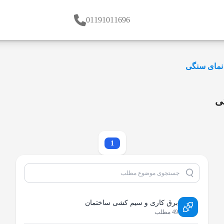
01191011696
 نمای سنگی
ی
1
برق کاری و سیم کشی ساختمان
49 مطلب