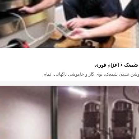
 شمعک + اعزام فوری
شن نشدن شمعک، بوی گاز و خاموشی ناگهانی، تمام