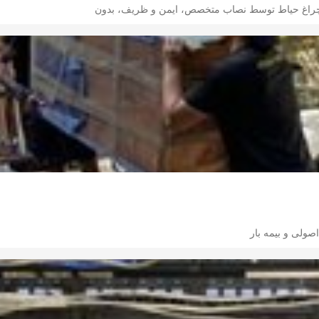
 چراغ حیاط توسط نصاب متخصص، ایمن و ظریف، بدون
صولی و بیمه بار