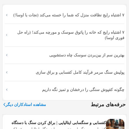
برای دریافت خدمات شستشوی خوشخواب و تشک تخت در
۷ اشتباه رایج نظافت منزل که شما را خسته می‌کند (نجات با اوسا!)
آمل از شرکت اوسا، می‌توانید با شماره تلفن 01191011696
تماس بگیرید یا در صورت پاسخگو نبودن به سایت زیر
(osssa.co) رفته و درخواست خود را بصورت آنلاین ثبت کنید تا
۷ اشتباه رایج که خانه را پاتوق سوسک و مورچه می‌کند! (راه حل
فوری اوسا)
در کمترین زمان با شما تماس گرفته شود.
شستشوی خوشخواب در منزل
بهترین سم از بین‌بردن سوسک چاه دستشویی
تصور کنید همسرتان با پیراهن عرق شده خود روی تخت ولو
پولیش سنگ مرمر فرآیند کامل کفسابی و براق سازی
شود یا با موهای خیس از باران خود را روی تخت بیندازد چه
بلایی به سر تشک می آورد؟! یا خوشخواب تخت کودکتان را
تجسم کنید؛ هر صبح که از خواب بیدار می شود آب دهانش از
چگونه کفپوش سنگی را درخشان و تمیز نگه داریم
بالش به روی خوشخوب می ریزد! ممکن است با این وضعیت،
تشک ها تمیز بمانند. به دلیل همین اتفاقات شستشوی تشک به
حرفه‌های مرتبط
مشاهده استادکاران دیگر
صورت دوره ای و حداقل هر 6 ماه یک بار، ضرورت دارد. بسیار
مهم است که تشک ها و بالش ها شسته و تمیز باشند.
کفسابی و سنگسابی ایتالیایی | براق کردن سنگ با دستگاه