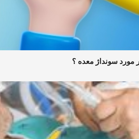
 مورد سونداژ معده ؟