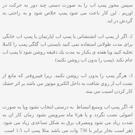
سپس محور پمپ اب را به صورت دستی چند دور به حرکت در
اوریم . این کار باعث می شود پمپ خلاص شود و به راحتی به
گردش در اید.
2- اگر از پمپ اب اتشنشانی یا پمپ اب اپارتمان یا پمپ اب خانگی
برای مدت طولانی استفاده نمی کنید بایستی اب گلگی پمپ را کاملا
تخلیه کنید ویا هفته ی یکبار به مدت يك دقيقه روشن شود تا پمپ اب
جام نکند .(پمپ را بدون اب روشن نکنید)
3- هرگز پمپ را بدون اب روشن نکنید. زيرا فيبروفنر كه مانع از
نشت اب از روي شافت به داخل الكترو موتور مي باشد بر اثر خشك
كار كردن اسيب مي بيند.
4- اگر پمپ اب ومنبع انبساط به درستی انتخاب نشود ویا به صورت
اصولی نصب نگردد و یا هر6 ماه سرویس نشود زمان کار ان به
شدت زیاد می شود ومصرف برق به شکل تساعدی زیاد می شود.
(هر اسب بخار برابر با 736 وات می باشد مثلا پمپ اب 1.5 اسب