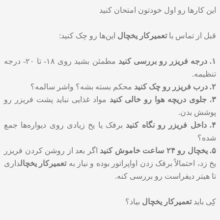
این کارها رو اول خودتون امتحان کنید
قبل از تماس با
تعمیرکار یخچال
این‌ها رو چک کنید:
۱. درجه فریزر رو بررسی کنید
مطمئن بشید روی ۱۸- تا ۲۰- درجه
تنظیمه.
۲. درب فریزر رو چک کنید
محکم بسته بشه؟ واشر سالمه؟
۳. جلوی دریچه هوا رو خالی کنید
مواد غذایی نباید پشت فریزر رو
پوشش بدن.
۴. داخل فریزر رو نگاه کنید
برفک یا یخ زیادی روی دیواره‌ها جمع
شده؟
۵. یخچال رو ۲۴ ساعت خاموش کنید
اگر بعد از روشن کردن فریزر
یخ زد، احتمالاً برفک زدن اواپراتور بوده و نیاز به
تعمیرکار یخچال
داری
تا هیتر دیفراست رو بررسی کنه.
کِی باید
تعمیرکار یخچال
بیاد؟