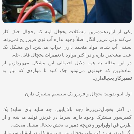
یکی از آزاردهنده‌ترین مشکلات یخچال اینه که یخچال خنک کار
می‌کنه ولی فریزر انگار اصلاً وجود نداره آب توی فریزر یخ نمی‌زنه،
بستنی آب شده، مواد منجمد دارن خراب می‌شن. این مشکل یک
علت مشخص داره و در اکثر موارد با
تعمیرات یخچال
قابل حله.
در این مقاله به همه دلایل احتمالی این مشکل می‌پردازیم از
ساده‌ترین که خودتون می‌تونید چک کنید تا مواردی که نیاز به
تعمیرکار یخچال
دارن.
اول اینو بدونید: یخچال و فریزر یک سیستم مشترک دارن
در اکثر یخچال‌فریزرها (چه بالا-پایین، چه ساید بای ساید) یک
کمپرسور مشترک وجود داره. سرما در فریزر تولید می‌شه و از
طریق
فن اواپراتور
و
دریچه دمپر
به بخش یخچال منتقل می‌شه.
اگر فریزر سرد کنه ولی یخچال نه، یعنی مشکل در انتقال سرما از