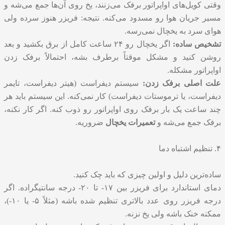
وقتی کویل‌های اواپراتور برفک می‌زنند، یخ روی آن‌ها جمع می‌شه و
مسیر جریان هوا رو مسدود می‌کنه. نتیجه: فریزر هنوز سرده ولی
هوای سرد به یخچال نمی‌رسه.
تشخیص ساده:
اگر یخچال رو ۲۴ ساعت کامل از برق بکشید و بعد
روشن کنید و مشکل موقتاً برطرف بشه، احتمالاً برفک زدن
اواپراتور مشکله.
علت اصلی برفک زدن:
سیستم دیفراست (هیتر دیفراست، تایمر
دیفراست، یا ترموستات دیفراست) کار نمی‌کنه. این سیستم باید هر
چند ساعت یک بار برفک روی اواپراتور رو ذوب کنه. اگر کار نکنه،
برفک جمع می‌شه و
تعمیرات یخچال
ضروریه.
۴. تنظیم اشتباه دما
ساده‌ترین دلیل و اولین چیزی که باید چک کنید.
دمای استاندارد برای فریزر بین ۱۷- تا ۲۰- درجه سانتیگراده. اگر
درجه فریزر روی عدد بالاتری تنظیم شده باشه (مثلاً ۵- یا ۱۰-)،
ممکنه خنک باشه ولی یخ نزنه.