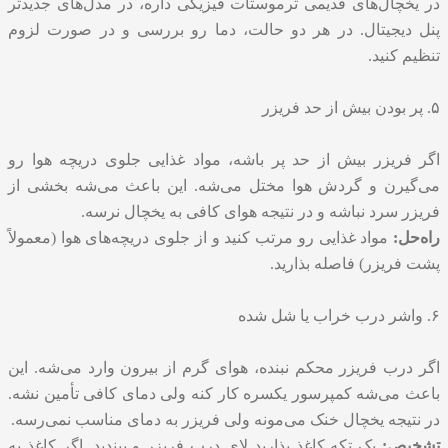
در یخچال‌های قدیمی ترموستات فیزیکی داره، در مدل‌های جدیدتر
پنل دیجیتال. در هر دو حالت، دما رو بررسی و در صورت لزوم
تنظیم کنید.
۵. پر بودن بیش از حد فریزر
اگر فریزر بیش از حد پر باشه، مواد غذایی جلوی دریچه هوا رو
می‌گیرن و گردش هوا مختل می‌شه. این باعث می‌شه بخشی از
فریزر سرد نباشه و در نتیجه هوای کافی به یخچال نرسه.
راه‌حل:
مواد غذایی رو مرتب کنید و از جلوی دریچه‌های هوا (معمولاً
پشت فریزر) فاصله بذارید.
۶. واشر درب خراب یا شل شده
اگر درب فریزر محکم نبنده، هوای گرم از بیرون وارد می‌شه. این
باعث می‌شه کمپرسور یکسره کار کنه ولی دمای کافی تأمین نشه.
در نتیجه یخچال خنک می‌مونه ولی فریزر به دمای مناسب نمی‌رسه.
تشخیص:
یک تکه کاغذ بذارید لای درب فریزر و ببندید. اگر کاغذ به