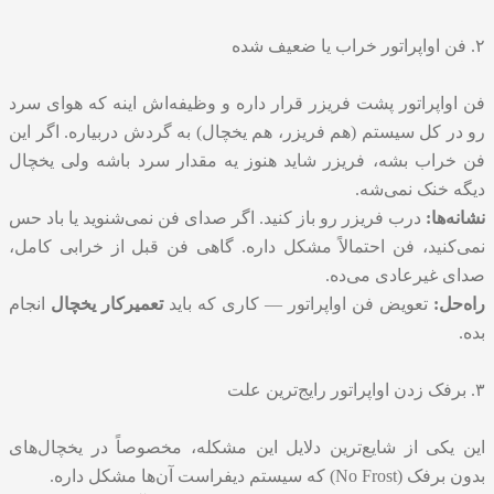
۲. فن اواپراتور خراب یا ضعیف شده
فن اواپراتور پشت فریزر قرار داره و وظیفه‌اش اینه که هوای سرد
رو در کل سیستم (هم فریزر، هم یخچال) به گردش دربیاره. اگر این
فن خراب بشه، فریزر شاید هنوز یه مقدار سرد باشه ولی یخچال
دیگه خنک نمی‌شه.
نشانه‌ها:
درب فریزر رو باز کنید. اگر صدای فن نمی‌شنوید یا باد حس
نمی‌کنید، فن احتمالاً مشکل داره. گاهی فن قبل از خرابی کامل،
صدای غیرعادی می‌ده.
راه‌حل:
تعویض فن اواپراتور — کاری که باید
تعمیرکار یخچال
انجام
بده.
۳. برفک زدن اواپراتور رایج‌ترین علت
این یکی از شایع‌ترین دلایل این مشکله، مخصوصاً در یخچال‌های
بدون برفک (No Frost) که سیستم دیفراست آن‌ها مشکل داره.