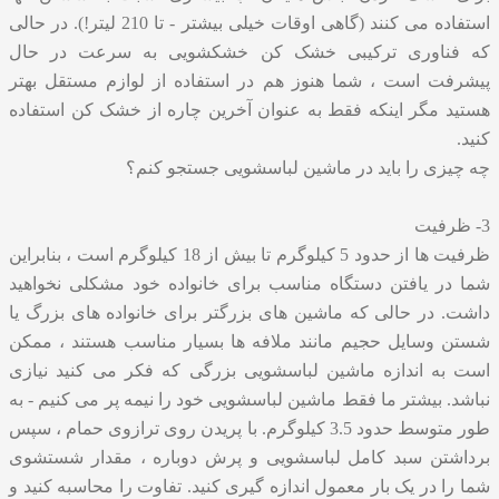
استفاده می کنند (گاهی اوقات خیلی بیشتر - تا 210 لیتر!). در حالی
که فناوری ترکیبی خشک کن خشکشویی به سرعت در حال
پیشرفت است ، شما هنوز هم در استفاده از لوازم مستقل بهتر
هستید مگر اینکه فقط به عنوان آخرین چاره از خشک کن استفاده
کنید.
چه چیزی را باید در ماشین لباسشویی جستجو کنم؟
3- ظرفیت
ظرفیت ها از حدود 5 کیلوگرم تا بیش از 18 کیلوگرم است ، بنابراین
شما در یافتن دستگاه مناسب برای خانواده خود مشکلی نخواهید
داشت. در حالی که ماشین های بزرگتر برای خانواده های بزرگ یا
شستن وسایل حجیم مانند ملافه ها بسیار مناسب هستند ، ممکن
است به اندازه ماشین لباسشویی بزرگی که فکر می کنید نیازی
نباشد. بیشتر ما فقط ماشین لباسشویی خود را نیمه پر می کنیم - به
طور متوسط ​​حدود 3.5 کیلوگرم. با پریدن روی ترازوی حمام ، سپس
برداشتن سبد کامل لباسشویی و پرش دوباره ، مقدار شستشوی
شما را در یک بار معمول اندازه گیری کنید. تفاوت را محاسبه کنید و