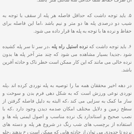
۵. باید توجه داشت که حداقل فاصله هر پله از سقف با توجه به
شیب دو درصدی پله ها دو متر و نیم باشد ،اما این فاصله برای
حفاظ و نرده ها با توجه به پله ها قرار داده می شود.
۶. باید توجه داشت که
نرده استیل راه پله
،در سر تا سر پله کشیده
شود ،جدیدا بسیار مشاهده می شود که چند متر آخر پله ها بدون
نرده خالی می مانند که این کار ممکن است خطر ناک و حادثه آفرین
باشد.
در دهه اخیر محققان همه ما را توصیه به پله نوردی کرده اند ،پله
نوردی نوعی ورزش است که به شکل دهی فرم بدن و سوخت و
ساز ما کمک به سزایی می کند ،که البته به دلیل فاصله گرفتن از
سطح زمین و دلایل مختلف امکان صدمه دیدن وجود دارد ،که با
نصب صحیح و استاندارد یک نرده مناسب و اصول ایمنی پله ها و
استفاده از برچسب های شب رنگ در شروع هر پله و دسته های
نرده تا حدودی می توان از حادثه هایی که ممکن است رخ بدهند ،جلو