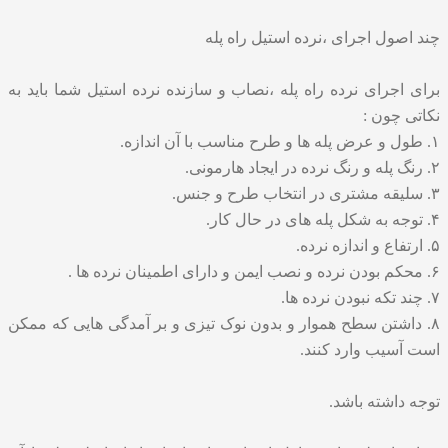
چند اصول اجرای ،نرده استیل راه پله
برای اجرای نرده راه پله ،
نصاب و سازنده نرده استیل
شما باید به
نکاتی چون :
۱. طول و عرض پله ها و طرح مناسب با آن اندازه.
۲. رنگ پله و رنگ نرده در ایجاد هارمونی.
۳. سلیقه مشتری در انتخاب طرح و جنس.
۴. توجه به شکل پله های در حال کار.
۵. ارتفاع و اندازه نرده.
۶. محکم بودن نرده و نصب ایمن و دارای اطمینان نرده ها .
۷. چند تکه نبودن نرده ها.
۸. داشتن سطح هموار و بدون نوک تیزی و بر آمدگی هایی که ممکن
است آسیب وارد کنند.
توجه داشته باشد.