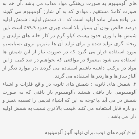
های آلومینیوم به صورت ریختگی مواد مذاب می باشد ،آن هم به
صورت کاملا مستقیم . موادی که به آن شارژ آلومینیوم می گویند
،در واقع همان ماده اولیه است که : ۱. شمش اولیه : شمش اولیه
درصد خالص بودن آن بسیار بالا است چیزی حدود ۹۹.۹٪ است ،این
شمش ها با وزن حدود بیست کیلو گرم در کار خانه های تولیدی و
ریخته گری تولید شده و برای تولید آن ها منیزیم ،روی ،سیلیسیم
مورد استفاده قرار می گیرد که در صورت نیاز از این شمش ها
استفاده می شود ،معمولا در مواقعی که بخواهیم در صد کمی از این
مواد در ترکیب داشته باشیم استفاده می گردند ،در موارد دیگر از
آلیاژ ساز ها و هاردنر ها استفاده می گردد .
۲. شمش های ثانویه : شمش های ثانویه در واقع فلزات و اشیاء
آلومینیومی باز یافتی هستند ،آلومینیوم باز یافتی که به صورت
شمش در می آید ،با توجه به این که اشیاء قدیمی را تصفیه ،تمیز و
دو باره قابل استفاده می کنند ،قیمت بالا تری نسبت به شمش اولیه
دارا می باشد .
انواع کوره های ذوب ،برای تولید آلیاژ آلومینیوم