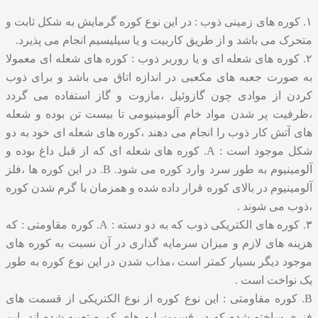
۱. کوره های زمینی ذوب : در این نوع کوره گرمایش به شکل ثابت و
متحرک می باشد و از طریق کاربیت و یا سیلیسیم انجام می پذیرد.
۲. کوره های شعله ای و یا روربر ذوب : کوره های شعله ای معمولا
به صورت جعبه های مکعبی در اندازه اتاق می باشد و برای ذوب
کردن از موادی چون گازوئیل ،مازوت و گاز استفاده می گردد
،ظرفیت پر شدن مواد خام آلومینیومی تا بیست تن بوده و شعله
های آتش کار ذوب را انجام می دهند ،کوره های شعله ای خود به دو
شکل موجود است : A. کوره های شعله ای که از قبل داغ بوده و
آلومینیوم به طور سرد وارد کوره می شود. B. در این کوره ها ،فلز
آلومینیوم در بالای کوره قرار داده شده و همزمان با گرم شدن کوره
،ذوب می شوند .
۳. کوره های الکتریکی ذوب که به دو دسته : A. کوره مقاومتی : که
هزینه های لازم و میزان سرمایه گذاری در آن نسبت به کوره های
موجود دیگر بسیار کمتر است ،مذاب شدن در این نوع کوره به طور
یک نواخت است .
B. کوره مقاومتی : این نوع کوره از نوع الکتریکی از قسمت های
فنری ساخته شده که در قسمت لبه های کوره تعبیه شده اند ،این