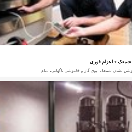
 شمعک + اعزام فوری
شن نشدن شمعک، بوی گاز و خاموشی ناگهانی، تمام