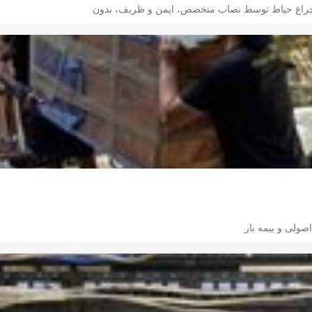
 چراغ حیاط توسط نصاب متخصص، ایمن و ظریف، بدون
صولی و بیمه بار