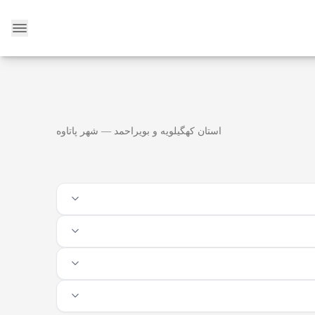
وبلاگ
استان کهگیلویه و بویراحمد — شهر پاتاوه