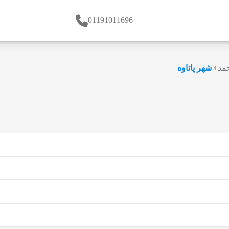
01191011696
حمد
شهر پاتاوه