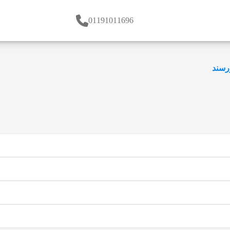
01191011696
رسند