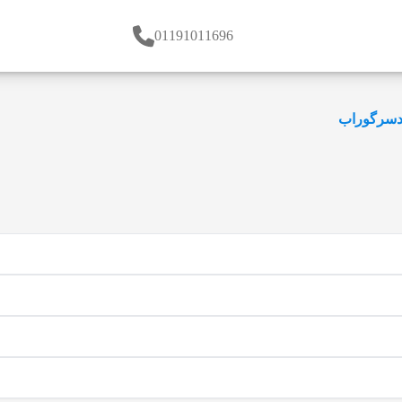
01191011696
دسرگوراب