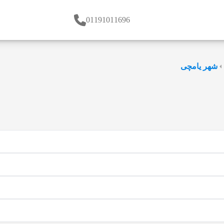
01191011696
شهر یامچی