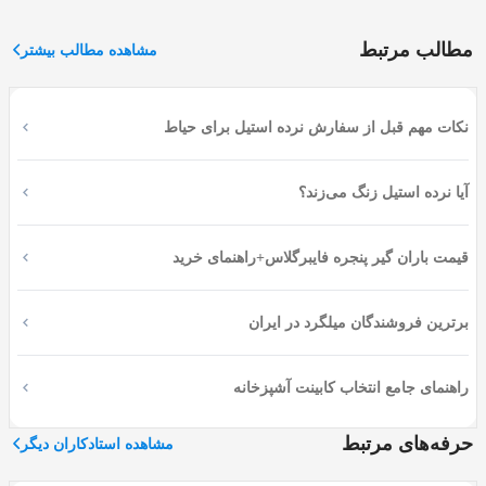
داربست زنی، این کار را برای شما انجام دهند. اگر می خواهید
خانه ای یا ساختمانی درست و اصولی بسازید باید از داربست
مطالب مرتبط
مشاهده مطالب بیشتر
زن های کاربلد استفاده کنید تا در احتمال بروز خطا در حین کار
به حداقل برسد.
نکات مهم قبل از سفارش نرده استیل برای حیاط
اپلیکیشن اوسا چندین متخصص نصب و اجاره داربست در
سراسر مازندران دارد که با ساختمان های مسکونی زیادی در
شهرهای مختلف این منطقه کار کرده اند. شما می توانید
آیا نرده استیل زنگ می‌زند؟
مطمئن باشید که با یک تیم حرفه ای داربست ساختمانی ارتباط
گرفته اید تا بر طبق استاندارد برایتان کار کنند.
قیمت باران گیر پنجره فایبرگلاس+راهنمای خرید
چگونه با ما تماس بگیرید؟
برترین فروشندگان میلگرد در ایران
برای دریافت خدمات نصب و اجاره داربست در مازندران از
راهنمای جامع انتخاب کابینت آشپزخانه
شرکت اوسا، می‌توانید با شماره تلفن 01191011696 تماس
بگیرید یا در صورت پاسخگو نبودن به سایت زیر (osssa.co) رفته
حرفه‌های مرتبط
مشاهده استادکاران دیگر
و درخواست خود را بصورت آنلاین ثبت کنید تا در کمترین زمان
با شما تماس گرفته شود.