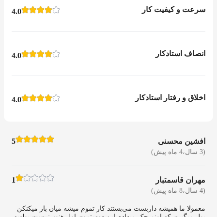
سرعت و کیفیت کار
4.0
انصاف استادکار
4.0
اخلاق و رفتار استادکار
4.0
افشین محسنی
5
(3 سال،4 ماه پیش)
مهران قاسمتبار
1
(4 سال،8 ماه پیش)
معمولا ما همیشه داربست می‌بستند کار تموم میشه میان باز میکنکن
پول میگیرن که اونم چک میدادم این دوستمون اول هنوز نببست پولهپه