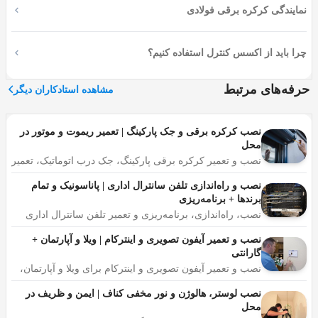
یکی از رشته های مهندسی، مهندسی برق است که در شاخه
نمایندگی کرکره برقی فولادی
های مختلف به همه مواردی که به حوزه برق مربوط می شود
می پردازد. گرایش های این رشته، مخابرات، قدرت، کنترل و
چرا باید از اکسس کنترل استفاده کنیم؟
الکترونیک است. قدیمی ترین گرایش، مهندسی برق قدرت
است که به بررسی سیستم های انتقال ئ تئزیع برق می پردازد.
حرفه‌های مرتبط
مشاهده استادکاران دیگر
در واقع این شاخه یعنی کار با قسمتی از برق که قدرت بالایی
(ولتاژ و جریان بالا) دارد.
نصب کرکره برقی و جک پارکینگ | تعمیر ریموت و موتور در
برق صنعتی چیست؟
محل
نصب و تعمیر کرکره برقی پارکینگ، جک درب اتوماتیک، تعمیر
ریموت و موتور در محل، سرویس دوره‌ای، قطعات اصلی با
برق صنعتی در واقع همان کنترل سه فازی هست که وارد یک
ضمانت، اعزام فوری
نصب و راه‌اندازی تلفن سانترال اداری | پاناسونیک و تمام
سوله و یا کارخانه می شود. در حقیقت از برق صنعتی، سه فاز
برندها + برنامه‌ریزی
برای روشن، خاموش و کنترل کردن وسایل صنعتی استفاده
نصب، راه‌اندازی، برنامه‌ریزی و تعمیر تلفن سانترال اداری
پاناسونیک و تمام برندها، مشاوره رایگان برای انتخاب ظرفیت
می شود.
مناسب، خدمات پس از نصب، اعزام متخصص در محل
نصب و تعمیر آیفون تصویری و اینترکام | ویلا و آپارتمان +
گارانتی
انواع برق صنعتی
نصب و تعمیر آیفون تصویری و اینترکام برای ویلا و آپارتمان،
تعمیر گوشی داخلی، پنل بیرونی و درب‌باز‌کن، تمام برندها در
محل، گارانتی کتبی و اعزام فوری
نصب لوستر، هالوژن و نور مخفی کناف | ایمن و ظریف در
برق صنعتی درجه یک
محل
برق صنعتی درجه دو