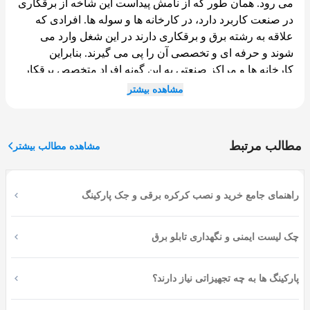
می رود. همان طور که از نامش پیداست این شاخه از برقکاری
در صنعت کاربرد دارد، در کارخانه ها و سوله ها. افرادی که
علاقه به رشته برق و برقکاری دارند در این شغل وارد می
شوند و حرفه ای و تخصصی آن را پی می گیرند. بنابراین
کارخانه ها و مراکز صنعتی به این گونه افراد متخصص برقکار
صنعتی نیاز دارند.
مشاهده بیشتر
البته شرکت هایی مانند اوسا هستند که برقکاری صنعتی
مازندران را به عهده می گیرند و به بهترین نحو آن را در هر
نقطه از مازندران که باشد اجرا می کنند تا نقش مفید و موثری
مطالب مرتبط
مشاهده مطالب بیشتر
در پیشبرد صنایع مازندران داشته باشد.
اپلیکیشن اوسا چندین متخصص برقکار صنعتی در سراسر
مازندران دارد که با کارخانه ها و شهرک های صنعتی زیادی کار
راهنمای جامع خرید و نصب کرکره برقی و جک پارکینگ
کرده اند. در صورت داشتن پروژه های صنعتی در این منطقه
می توانید با شرکت اوسا تماس بگیرید و برقکار صنعتی
درخواست نمایید تا متخخصان با تجربه ما سریعا در محل پروژه
چک لیست ایمنی و نگهداری تابلو برق
حاضر شوند.
پارکینگ ها به چه تجهیزاتی نیاز دارند؟
رشته مهندسی برق