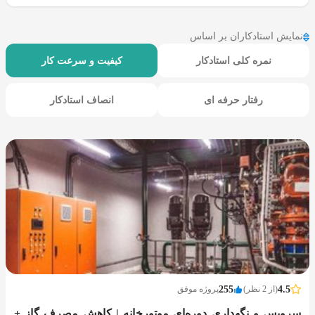
نمایش استادکاران بر اساس
نمره کلی استادکار
کیفیت و سرعت کار
رفتار حرفه ای
انصاف استادکار
4.5
(از 2 نظر)
255
پروژه موفق
سرویس و نگهداری دوره‌ای موتورخانه | کاهش مصرف گاز +