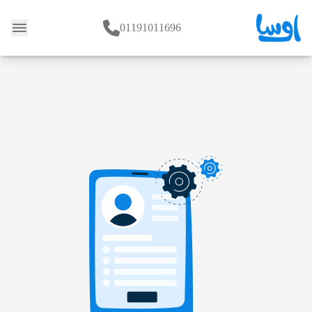
01191011696
وبلاگ